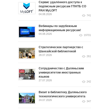
Сервис удалённого доступа к
подписным ресурсам ГПНТБ СО
РАН MyLOFT
04.08.2026
741
Вебинары по зарубежным
информационным ресурсам!
04.08.2026
19701
Стратегическое партнерство с
Шанхайской библиотекой
28.07.2026
261
Сотрудничество с Даляньским
университетом иностранных
языков
27.07.2026
242
Визит в библиотеку Даляньского
технологического университета
24.07.2026
347