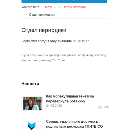
You are here:
Home
Library structure
Отдел периодики
Отдел периодики
Sorry, this entry is only available in
Russian
.
If you have found a spelling error, please, notify us by selecting
that text and pressing
Ctrl+Enter
.
Новости
Как молекулярная генетика
перевернула ботанику
04.08.2026
124
Сервис удалённого доступа к
подписным ресурсам ГПНТБ СО