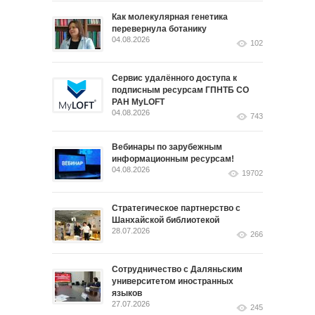
Как молекулярная генетика
перевернула ботанику
04.08.2026
102
Сервис удалённого доступа к
подписным ресурсам ГПНТБ СО
РАН MyLOFT
04.08.2026
743
Вебинары по зарубежным
информационным ресурсам!
04.08.2026
19702
Стратегическое партнерство с
Шанхайской библиотекой
28.07.2026
266
Сотрудничество с Даляньским
университетом иностранных
языков
27.07.2026
245