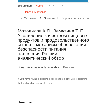
You are here:
Home
Перечень обзоров
Мотовилов К.Я., Замятина Т. Г. Управление качеством пищевых продуктов и продовольственного сырья – механизм обеспечения безопасности питания населения России : аналитический обзор
Мотовилов К.Я., Замятина Т. Г.
Управление качеством пищевых
продуктов и продовольственного
сырья – механизм обеспечения
безопасности питания
населения России :
аналитический обзор
Sorry, this entry is only available in
Russian
.
If you have found a spelling error, please, notify us by selecting
that text and pressing
Ctrl+Enter
.
Новости