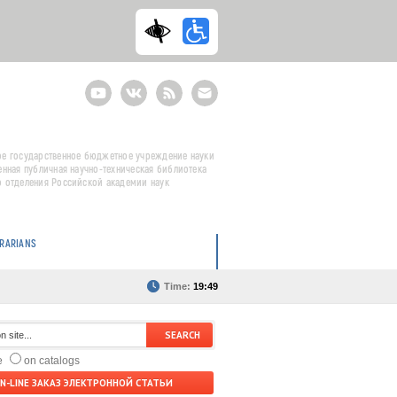
Youtube
ВКонтакте
RSS
E-
mail
подписка
е государственное бюджетное учреждение науки
енная публичная научно-техническая библиотека
 отделения Российской академии наук
BRARIANS
Time:
19:49
te
on catalogs
N-LINE ЗАКАЗ ЭЛЕКТРОННОЙ СТАТЬИ