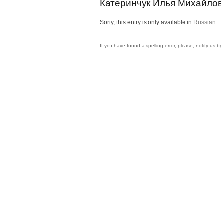
Катеринчук Илья Михайло
Sorry, this entry is only available in
Russian
.
If you have found a spelling error, please, notify us 