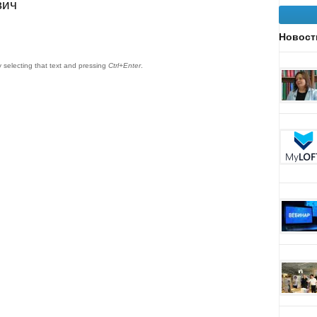
вич
Новост
by selecting that text and pressing
Ctrl+Enter
.