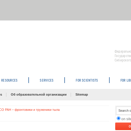
Федерально
Государств
Сибирского
RESOURCES
SERVICES
FOR SCIENTISTS
FOR LI
es
Об образовательной организации
Sitemap
О РАН – фронтовики и труженики тыла
on si
O