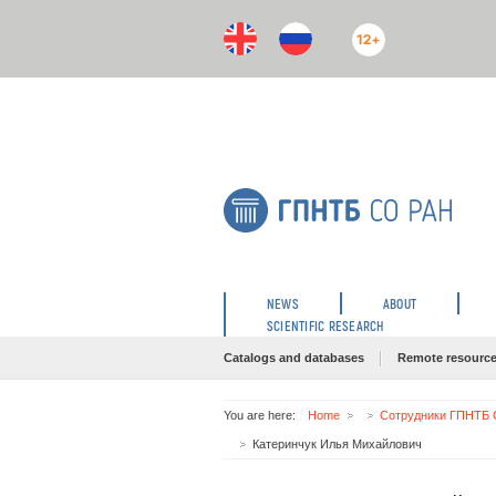
12+
NEWS
ABOUT
SCIENTIFIC RESEARCH
Catalogs and databases
Remote resourc
You are here:
Home
Сотрудники ГПНТБ С
Катеринчук Илья Михайлович