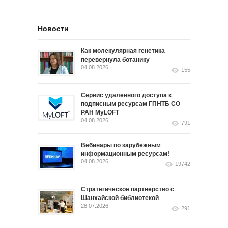
Новости
Как молекулярная генетика
перевернула ботанику
04.08.2026
155
Сервис удалённого доступа к
подписным ресурсам ГПНТБ СО
РАН MyLOFT
04.08.2026
791
Вебинары по зарубежным
информационным ресурсам!
04.08.2026
19742
Стратегическое партнерство с
Шанхайской библиотекой
28.07.2026
291