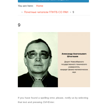
You are here:
Home
Почетные читатели ГПНТБ СО РАН
9
9
If you have found a spelling error, please, notify us by selecting
that text and pressing
Ctrl+Enter
.