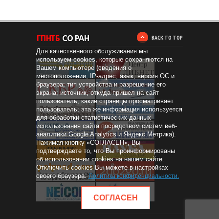
BACK TO TOP
Для качественного обслуживания мы
используем cookies, которые сохраняются на
Вашем компьютере (сведения о
местоположении; IP-адрес; язык, версия ОС и
браузера; тип устройства и разрешение его
экрана; источник, откуда пришел на сайт
пользователь; какие страницы просматривает
пользователь; эта же информация используется
для обработки статистических данных
использования сайта посредством систем веб-
аналитики Google Analytics и Яндекс.Метрика).
Нажимая кнопку «СОГЛАСЕН», Вы
Дистанционное
образование
подтверждаете то, что Вы проинформированы
об использовании cookies на нашем сайте.
Отключить cookies Вы можете в настройках
своего браузера.
Политика конфиденциальности
.
СОГЛАСЕН