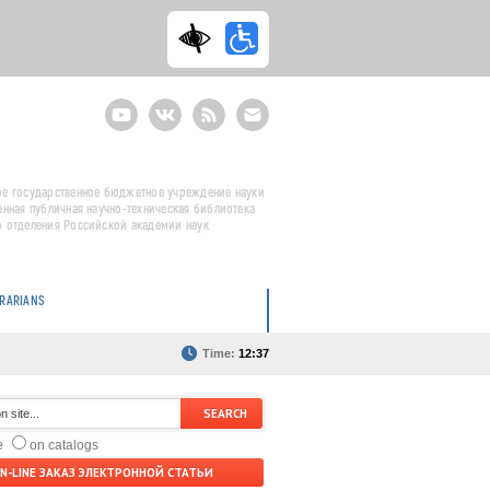
Youtube
ВКонтакте
RSS
E-
mail
подписка
е государственное бюджетное учреждение науки
енная публичная научно-техническая библиотека
 отделения Российской академии наук
BRARIANS
Time:
12:37
te
on catalogs
N-LINE ЗАКАЗ ЭЛЕКТРОННОЙ СТАТЬИ