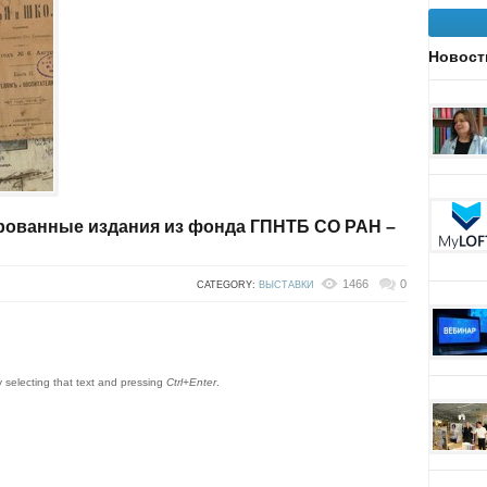
Новост
рованные издания из фонда ГПНТБ СО РАН –
1466
0
CATEGORY:
ВЫСТАВКИ
by selecting that text and pressing
Ctrl+Enter
.