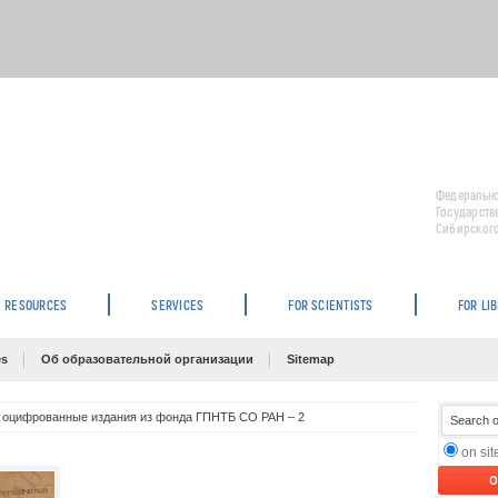
Федерально
Государств
Сибирского
RESOURCES
SERVICES
FOR SCIENTISTS
FOR LI
es
Об образовательной организации
Sitemap
 оцифрованные издания из фонда ГПНТБ СО РАН – 2
on si
O