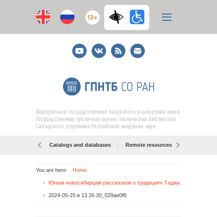
12+
Youtube
ВКонтакте
RSS
E-
mail
подписка
Федеральное государственное бюджетное учреждение науки
Государственная публичная научно-техническая библиотека
Сибирского отделения Российской академии наук
Catalogs and databases
Remote resources
Об образо
You are here:
Home
Юным новосибирцам рассказали о традициях Таджикистана
2024-05-25 в 13.26.30_029ae0f8