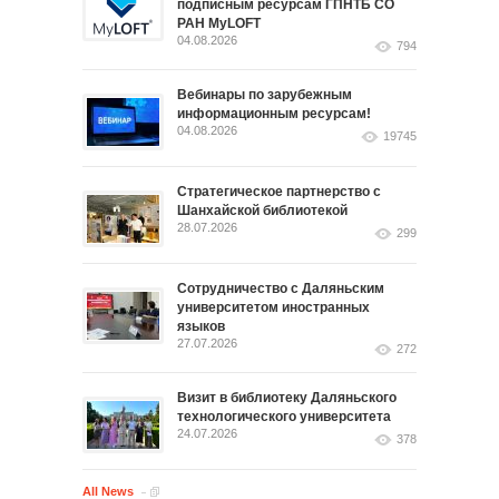
подписным ресурсам ГПНТБ СО
РАН MyLOFT
04.08.2026
794
Вебинары по зарубежным
информационным ресурсам!
04.08.2026
19745
Стратегическое партнерство с
Шанхайской библиотекой
28.07.2026
299
Сотрудничество с Даляньским
университетом иностранных
языков
27.07.2026
272
Визит в библиотеку Даляньского
технологического университета
24.07.2026
378
All News