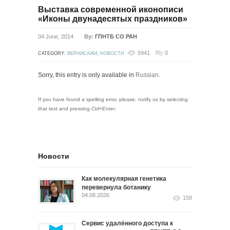
Выставка современной иконописи
«Иконы двунадесятых праздников»
04 June, 2014
By:
ГПНТБ СО РАН
5941
0
CATEGORY:
ВЕРНИСАЖИ
,
НОВОСТИ
Sorry, this entry is only available in
Russian
.
If you have found a spelling error, please, notify us by selecting
that text and pressing
Ctrl+Enter
.
Новости
Как молекулярная генетика
перевернула ботанику
04.08.2026
158
Сервис удалённого доступа к