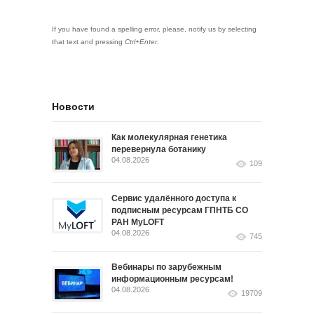
If you have found a spelling error, please, notify us by selecting
that text and pressing
Ctrl+Enter
.
Новости
Как молекулярная генетика
перевернула ботанику
04.08.2026
109
Сервис удалённого доступа к
подписным ресурсам ГПНТБ СО
РАН MyLOFT
04.08.2026
745
Вебинары по зарубежным
информационным ресурсам!
04.08.2026
19709