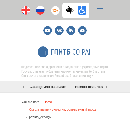
12+
Youtube
ВКонтакте
RSS
E-
mail
подписка
Федеральное государственное бюджетное учреждение науки
Государственная публичная научно-техническая библиотека
Сибирского отделения Российской академии наук
Catalogs and databases
Remote resources
Об образо
You are here:
Home
Сквозь призму экологии: современный город
prizma_ecology