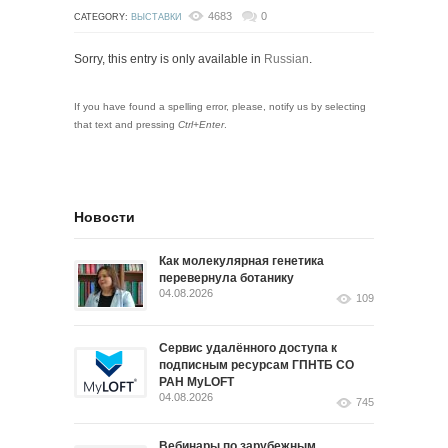
4683
0
CATEGORY:
ВЫСТАВКИ
Sorry, this entry is only available in
Russian
.
If you have found a spelling error, please, notify us by selecting
that text and pressing
Ctrl+Enter
.
Новости
Как молекулярная генетика
перевернула ботанику
04.08.2026
109
Сервис удалённого доступа к
подписным ресурсам ГПНТБ СО
РАН MyLOFT
04.08.2026
745
Вебинары по зарубежным