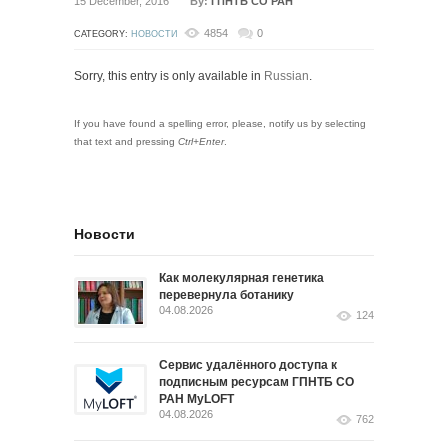
15 December, 2016
By:
ГПНТБ СО РАН
4854
0
CATEGORY:
НОВОСТИ
Sorry, this entry is only available in
Russian
.
If you have found a spelling error, please, notify us by selecting
that text and pressing
Ctrl+Enter
.
Новости
Как молекулярная генетика
перевернула ботанику
04.08.2026
124
Сервис удалённого доступа к
подписным ресурсам ГПНТБ СО
РАН MyLOFT
04.08.2026
762