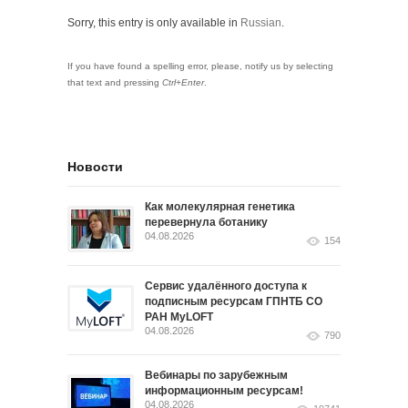
Sorry, this entry is only available in
Russian
.
If you have found a spelling error, please, notify us by selecting
that text and pressing
Ctrl+Enter
.
Новости
Как молекулярная генетика
перевернула ботанику
04.08.2026
154
Сервис удалённого доступа к
подписным ресурсам ГПНТБ СО
РАН MyLOFT
04.08.2026
790
Вебинары по зарубежным
информационным ресурсам!
04.08.2026