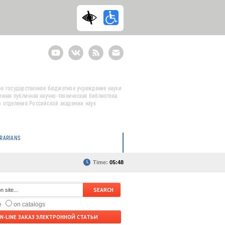
Youtube
ВКонтакте
RSS
E-
mail
подписка
е государственное бюджетное учреждение науки
енная публичная научно-техническая библиотека
 отделения Российской академии наук
BRARIANS
Time:
05:48
te
on catalogs
N-LINE ЗАКАЗ ЭЛЕКТРОННОЙ СТАТЬИ