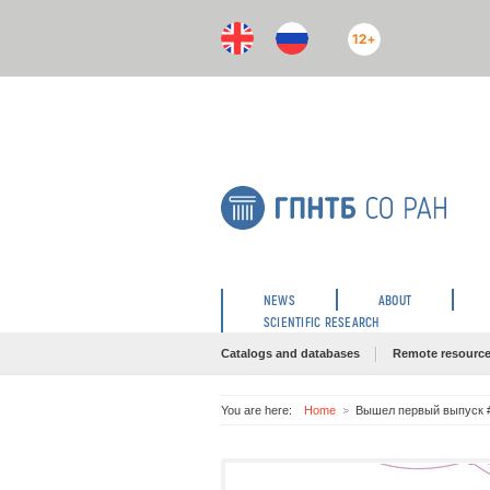
12+
NEWS
ABOUT
SCIENTIFIC RESEARCH
Catalogs and databases
Remote resourc
You are here:
Home
Вышел первый выпуск