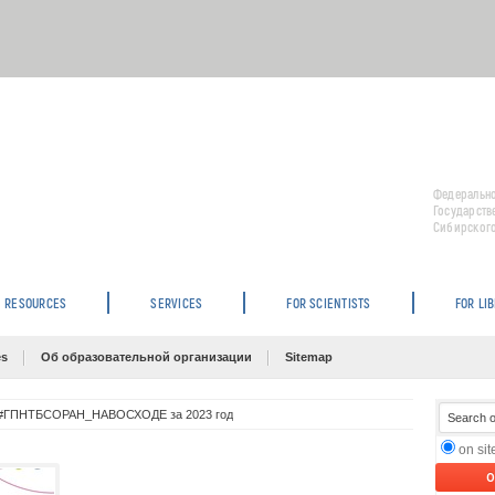
Федерально
Государств
Сибирского
RESOURCES
SERVICES
FOR SCIENTISTS
FOR LI
es
Об образовательной организации
Sitemap
 #ГПНТБСОРАН_НАВОСХОДЕ за 2023 год
on si
O