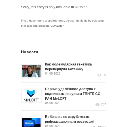
Sorry, this entry is only available in
Russian
.
If you have found a spelling error, please, notify us by selecting
that text and pressing
Ctrl+Enter
.
Новости
Как молекулярная генетика
перевернула ботанику
04.08.2026
96
Сервис удалённого доступа к
подписным ресурсам ГПНТБ СО
РАН MyLOFT
04.08.2026
737
Вебинары по зарубежным
информационным ресурсам!
04.08.2026