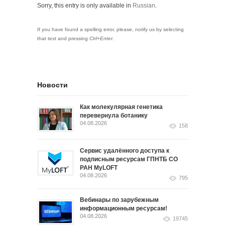
Sorry, this entry is only available in
Russian
.
If you have found a spelling error, please, notify us by selecting
that text and pressing
Ctrl+Enter
.
Новости
Как молекулярная генетика
перевернула ботанику
04.08.2026
158
Сервис удалённого доступа к
подписным ресурсам ГПНТБ СО
РАН MyLOFT
04.08.2026
795
Вебинары по зарубежным
информационным ресурсам!
04.08.2026
19745