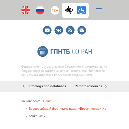
12+
Youtube
ВКонтакте
RSS
E-
mail
подписка
Федеральное государственное бюджетное учреждение науки
Государственная публичная научно-техническая библиотека
Сибирского отделения Российской академии наук
Catalogs and databases
Remote resources
Об образо
You are here:
Home
Всероссийский фестиваль науки «Время первых!» в ГПНТБ с 14 по 26 октября
nauka-2017