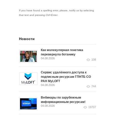
If you have found a spelling error, please, notify us by selecting
that text and pressing
Ctrl+Enter
.
Новости
Как молекулярная генетика
перевернула ботанику
04.08.2026
108
Сервис удалённого доступа к
подписным ресурсам ГПНТБ СО
РАН MyLOFT
04.08.2026
744
Вебинары по зарубежным
информационным ресурсам!
04.08.2026
19707