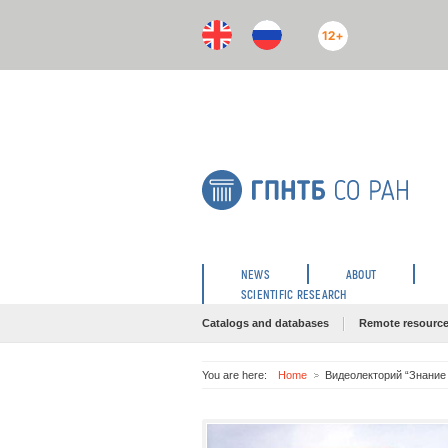
12+
NEWS
ABOUT
SCIENTIFIC RESEARCH
Catalogs and databases
Remote resourc
You are here:
Home
Видеолекторий “Знание