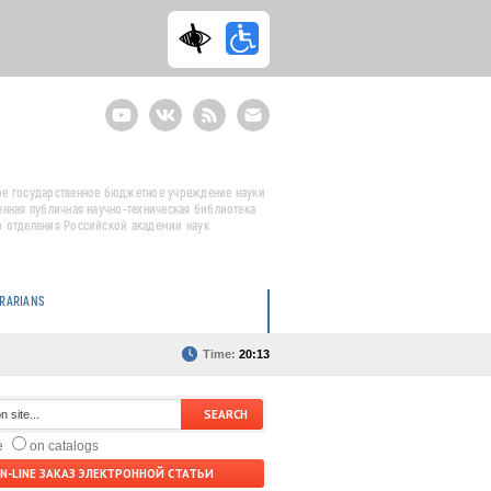
Youtube
ВКонтакте
RSS
E-
mail
подписка
е государственное бюджетное учреждение науки
енная публичная научно-техническая библиотека
 отделения Российской академии наук
BRARIANS
Time:
20:13
te
on catalogs
N-LINE ЗАКАЗ ЭЛЕКТРОННОЙ СТАТЬИ