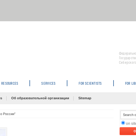
Федерально
Государств
Сибирского
RESOURCES
SERVICES
FOR SCIENTISTS
FOR LI
es
Об образовательной организации
Sitemap
 о России”
on si
O