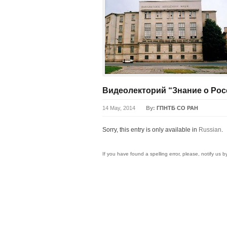
Видеолекторий “Знание о Рос
14 May, 2014
By:
ГПНТБ СО РАН
Sorry, this entry is only available in
Russian
.
If you have found a spelling error, please, notify us 