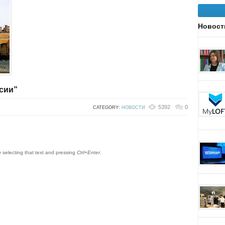
Новост
сии”
5392
0
CATEGORY:
НОВОСТИ
by selecting that text and pressing
Ctrl+Enter
.