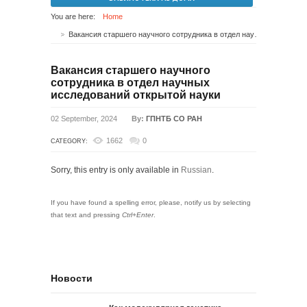
You are here:
Home
Вакансия старшего научного сотрудника в отдел научных исследований открытой науки
Вакансия старшего научного
сотрудника в отдел научных
исследований открытой науки
02 September, 2024
By:
ГПНТБ СО РАН
1662
0
CATEGORY:
Sorry, this entry is only available in
Russian
.
If you have found a spelling error, please, notify us by selecting
that text and pressing
Ctrl+Enter
.
Новости