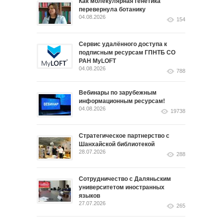
Как молекулярная генетика
перевернула ботанику
04.08.2026
154
Сервис удалённого доступа к
подписным ресурсам ГПНТБ СО
РАН MyLOFT
04.08.2026
788
Вебинары по зарубежным
информационным ресурсам!
04.08.2026
19738
Стратегическое партнерство с
Шанхайской библиотекой
28.07.2026
288
Сотрудничество с Даляньским
университетом иностранных
языков
27.07.2026
265