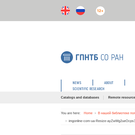
12+
NEWS
ABOUT
SCIENTIFIC RESEARCH
Catalogs and databases
Remote resourc
You are here:
Home
В нашей библиотеке по
imgonline-com-ua-Resize-ayZwWg2ueOcps