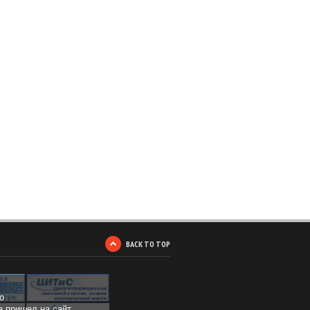
BACK TO TOP
о
а пришел на сайт