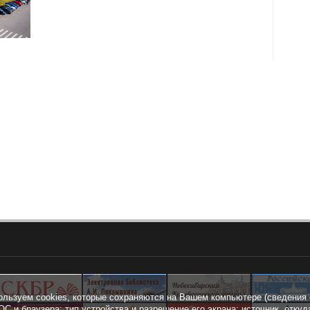
ользуем cookies, которые сохраняются на Вашем компьютере (сведения 
ОС и браузера; тип устройства и разрешение его экрана; источник, откуд