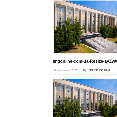
imgonline-com-ua-Resize-ayZ
30 December, 2022
By:
ГПНТБ СО РАН