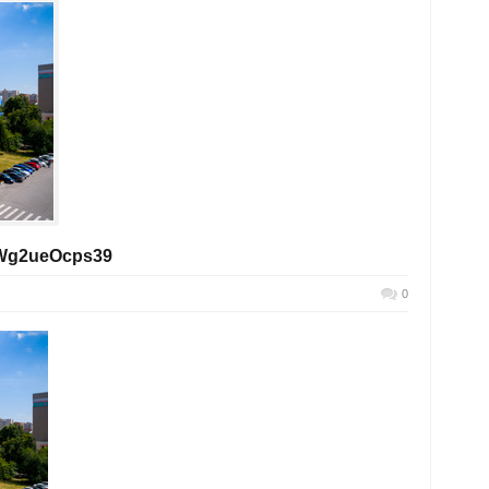
wWg2ueOcps39
0