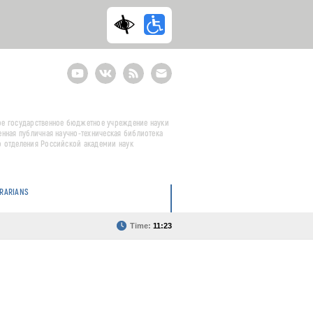
Youtube
ВКонтакте
RSS
E-
mail
подписка
е государственное бюджетное учреждение науки
енная публичная научно-техническая библиотека
 отделения Российской академии наук
BRARIANS
Time:
11:23