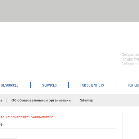
Федерально
Государств
Сибирского
RESOURCES
SERVICES
FOR SCIENTISTS
FOR LI
es
Об образовательной организации
Sitemap
явятся «именные» подразделения
39