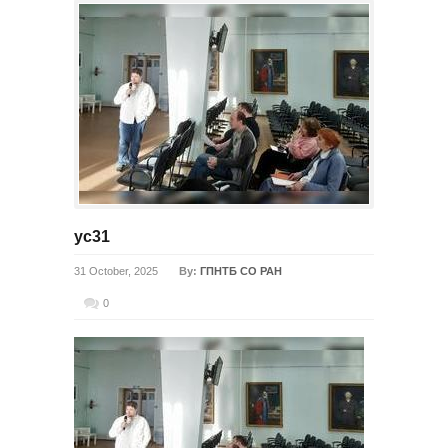
ус31
31 October, 2025
By:
ГПНТБ СО РАН
0