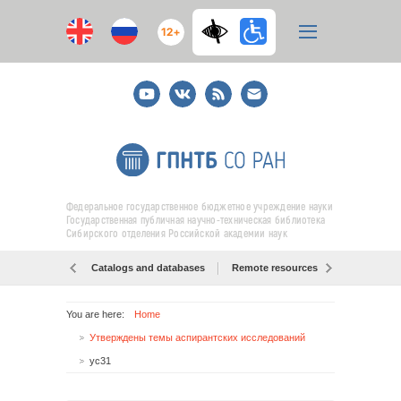
12+
Youtube
ВКонтакте
RSS
E-
mail
подписка
Федеральное государственное бюджетное учреждение науки
Государственная публичная научно-техническая библиотека
Сибирского отделения Российской академии наук
Catalogs and databases
Remote resources
Об образо
You are here:
Home
Утверждены темы аспирантских исследований
ус31