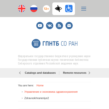
12+
Youtube
ВКонтакте
RSS
E-
mail
подписка
Федеральное государственное бюджетное учреждение науки
Государственная публичная научно-техническая библиотека
Сибирского отделения Российской академии наук
Catalogs and databases
Remote resources
Об образо
You are here:
Home
Управление и экономика здравоохранения
Zdravookhraneniye2