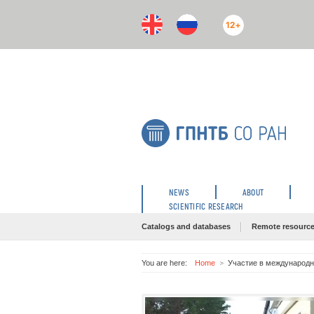
12+
NEWS
ABOUT
SCIENTIFIC RESEARCH
Catalogs and databases
Remote resourc
You are here:
Home
Участие в международн