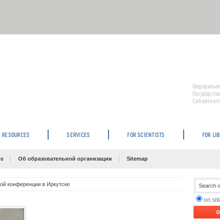
Федерально
Государств
Сибирского
RESOURCES
SERVICES
FOR SCIENTISTS
FOR LI
es
Об образовательной организации
Sitemap
ой конференции в Иркутске
on si
O