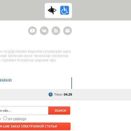
Youtube
ВКонтакте
RSS
E-
mail
подписка
е государственное бюджетное учреждение науки
енная публичная научно-техническая библиотека
 отделения Российской академии наук
BRARIANS
Time:
04:29
te
on catalogs
N-LINE ЗАКАЗ ЭЛЕКТРОННОЙ СТАТЬИ