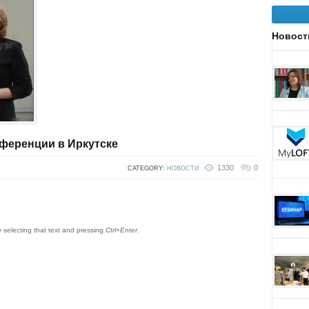
Новост
ференции в Иркутске
1330
0
CATEGORY:
НОВОСТИ
by selecting that text and pressing
Ctrl+Enter
.