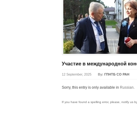
Участие в международной кон
12 September, 2025
By:
ГПНТБ СО РАН
Sorry, this entry is only available in
Russian
.
If you have found a spelling error, please, notify us 