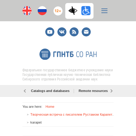
12+
Youtube
ВКонтакте
RSS
E-
mail
подписка
Федеральное государственное бюджетное учреждение науки
Государственная публичная научно-техническая библиотека
Сибирского отделения Российской академии наук
Catalogs and databases
Remote resources
Об образо
You are here:
Home
Творческая встреча с писателем Рустамом Карапетьяном (г.Красноярск)
karapet