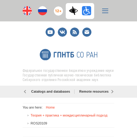
12+
Youtube
ВКонтакте
RSS
E-
mail
подписка
Федеральное государственное бюджетное учреждение науки
Государственная публичная научно-техническая библиотека
Сибирского отделения Российской академии наук
Catalogs and databases
Remote resources
Об образо
You are here:
Home
Теория + практика + междисциплинарный подход
ROS20109