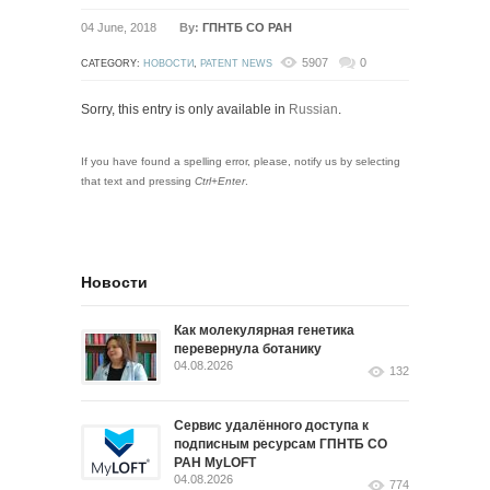
04 June, 2018
By:
ГПНТБ СО РАН
5907
0
CATEGORY:
НОВОСТИ
,
PATENT NEWS
Sorry, this entry is only available in
Russian
.
If you have found a spelling error, please, notify us by selecting
that text and pressing
Ctrl+Enter
.
Новости
Как молекулярная генетика
перевернула ботанику
04.08.2026
132
Сервис удалённого доступа к
подписным ресурсам ГПНТБ СО
РАН MyLOFT
04.08.2026
774