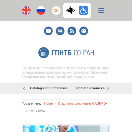
12+
Youtube
ВКонтакте
RSS
E-
mail
подписка
Федеральное государственное бюджетное учреждение науки
Государственная публичная научно-техническая библиотека
Сибирского отделения Российской академии наук
Catalogs and databases
Remote resources
Об образо
You are here:
Home
Стартовал фестиваль NAUKA 0+
ROS30267