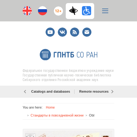
12+
Youtube
ВКонтакте
RSS
E-
mail
подписка
Федеральное государственное бюджетное учреждение науки
Государственная публичная научно-техническая библиотека
Сибирского отделения Российской академии наук
Catalogs and databases
Remote resources
Об образо
You are here:
Home
Стандарты в повседневной жизни
Obl