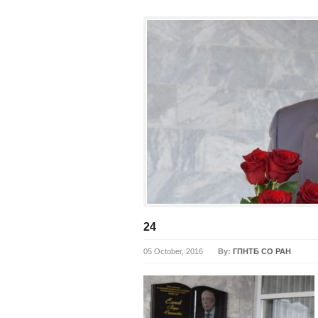
24
05 October, 2016
By:
ГПНТБ СО РАН