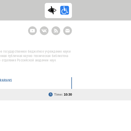
Youtube
ВКонтакте
RSS
E-
mail
подписка
е государственное бюджетное учреждение науки
енная публичная научно-техническая библиотека
 отделения Российской академии наук
BRARIANS
Time:
10:30