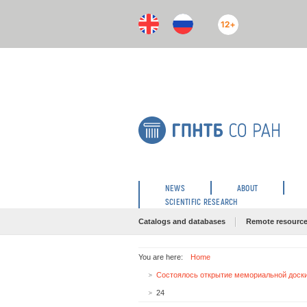
12+
NEWS
ABOUT
SCIENTIFIC RESEARCH
Catalogs and databases
Remote resourc
You are here:
Home
24