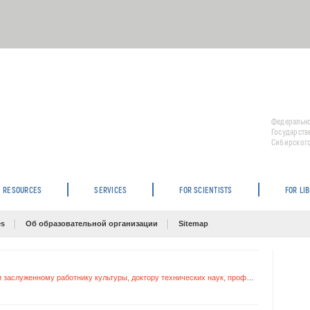
Федерально
Государств
Сибирского
RESOURCES
SERVICES
FOR SCIENTISTS
FOR LI
es
Об образовательной организации
Sitemap
Состоялось открытие мемориальной доски заслуженному работнику культуры, доктору технических наук, профессору Борису Степановичу Елепову