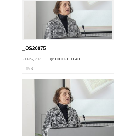
_OS30075
21 May, 2025
By:
ГПНТБ СО РАН
0