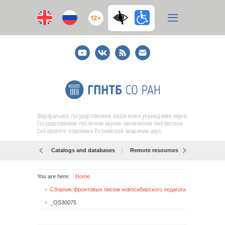
12+
Youtube
ВКонтакте
RSS
E-
mail
подписка
Федеральное государственное бюджетное учреждение науки
Государственная публичная научно-техническая библиотека
Сибирского отделения Российской академии наук
Catalogs and databases
Remote resources
Об образо
You are here:
Home
Сборник фронтовых писем новосибирского педагога представлен в ГПНТБ СО РАН
_OS30075