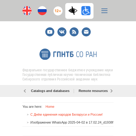
12+
Youtube
ВКонтакте
RSS
E-
mail
подписка
Федеральное государственное бюджетное учреждение науки
Государственная публичная научно-техническая библиотека
Сибирского отделения Российской академии наук
Catalogs and databases
Remote resources
Об образо
You are here:
Home
С Днём единения народов Беларуси и России!
Изображение WhatsApp 2025-04-02 в 17.02.24_d1938f78