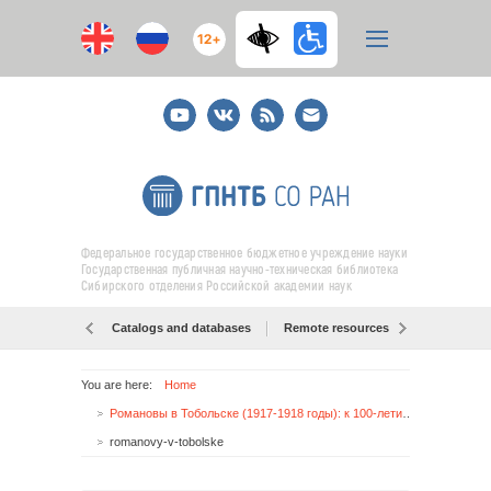
12+
Youtube
ВКонтакте
RSS
E-
mail
подписка
Федеральное государственное бюджетное учреждение науки
Государственная публичная научно-техническая библиотека
Сибирского отделения Российской академии наук
Catalogs and databases
Remote resources
Об образо
You are here:
Home
Романовы в Тобольске (1917-1918 годы): к 100-летию со дня событий
romanovy-v-tobolske