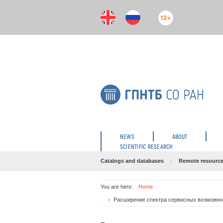
12+
NEWS
ABOUT
SCIENTIFIC RESEARCH
Catalogs and databases
Remote resourc
You are here:
Home