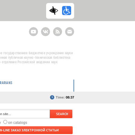
Youtube
ВКонтакте
RSS
E-
mail
подписка
е государственное бюджетное учреждение науки
енная публичная научно-техническая библиотека
 отделения Российской академии наук
BRARIANS
Time:
08:37
te
on catalogs
N-LINE ЗАКАЗ ЭЛЕКТРОННОЙ СТАТЬИ