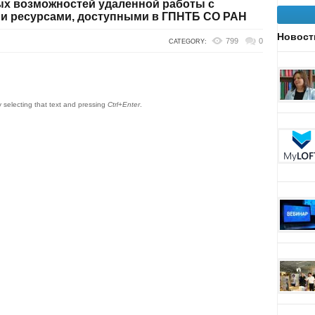
ых возможностей удаленной работы с
и ресурсами, доступными в ГПНТБ СО РАН
Новост
799
0
CATEGORY:
by selecting that text and pressing
Ctrl+Enter
.