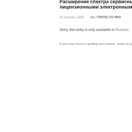
Расширение спектра сервисн
лицензионными электронным
20 January, 2025
By:
ГПНТБ СО РАН
Sorry, this entry is only available in
Russian
.
If you have found a spelling error, please, notify us 