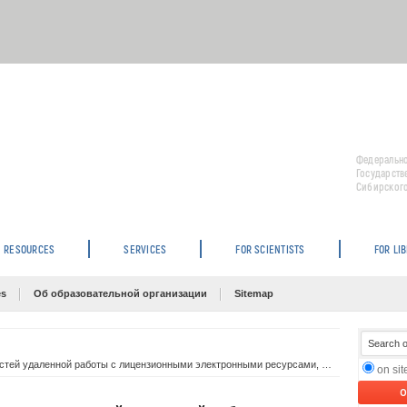
Федерально
Государств
Сибирского
RESOURCES
SERVICES
FOR SCIENTISTS
FOR LI
es
Об образовательной организации
Sitemap
Расширение спектра сервисных возможностей удаленной работы с лицензионными электронными ресурсами, доступными в ГПНТБ СО РАН
on si
O