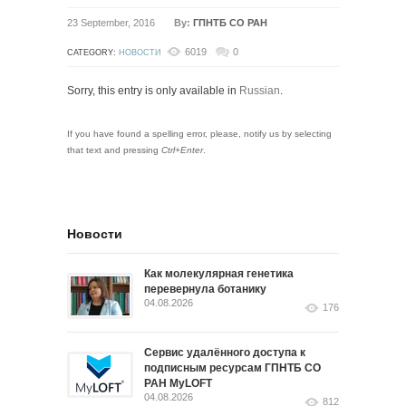
23 September, 2016
By:
ГПНТБ СО РАН
6019
0
CATEGORY:
НОВОСТИ
Sorry, this entry is only available in
Russian
.
If you have found a spelling error, please, notify us by selecting
that text and pressing
Ctrl+Enter
.
Новости
Как молекулярная генетика
перевернула ботанику
04.08.2026
176
Сервис удалённого доступа к
подписным ресурсам ГПНТБ СО
РАН MyLOFT
04.08.2026
812