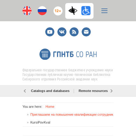
12+
Youtube
ВКонтакте
RSS
E-
mail
подписка
Федеральное государственное бюджетное учреждение науки
Государственная публичная научно-техническая библиотека
Сибирского отделения Российской академии наук
Catalogs and databases
Remote resources
Об образо
You are here:
Home
Приглашаем на повышение квалификации сотрудников библиотечно-информационных и образовательных учреждений
KursiPovKval