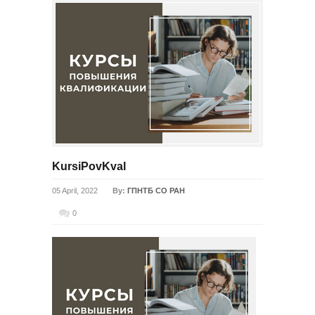
KursiPovKval
05 April, 2022
By:
ГПНТБ СО РАН
0