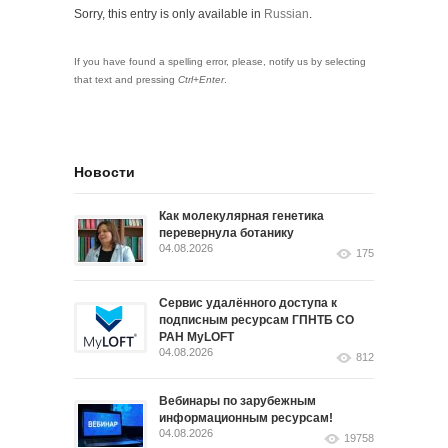
Sorry, this entry is only available in
Russian
.
If you have found a spelling error, please, notify us by selecting
that text and pressing
Ctrl+Enter
.
Новости
Как молекулярная генетика
перевернула ботанику
04.08.2026
175
Сервис удалённого доступа к
подписным ресурсам ГПНТБ СО
РАН MyLOFT
04.08.2026
812
Вебинары по зарубежным
информационным ресурсам!
04.08.2026
19758