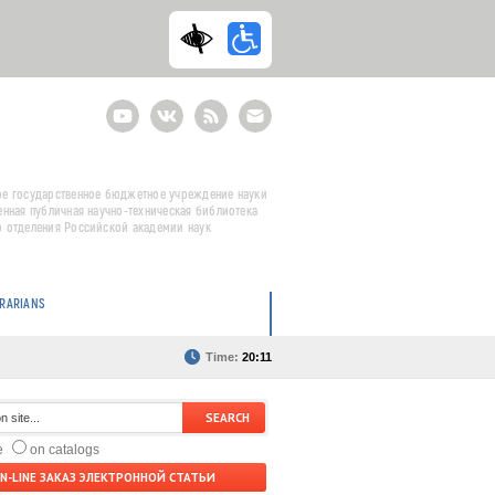
Youtube
ВКонтакте
RSS
E-
mail
подписка
е государственное бюджетное учреждение науки
енная публичная научно-техническая библиотека
 отделения Российской академии наук
BRARIANS
Time:
20:11
te
on catalogs
N-LINE ЗАКАЗ ЭЛЕКТРОННОЙ СТАТЬИ