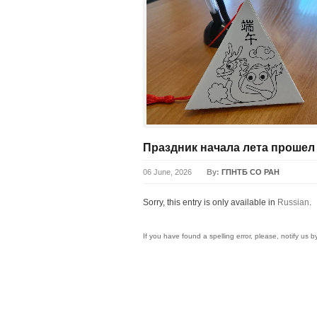
Праздник начала лета прошел
06 June, 2026
By:
ГПНТБ СО РАН
Sorry, this entry is only available in
Russian
.
If you have found a spelling error, please, notify us 