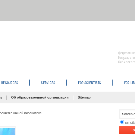
Федерально
Государств
Сибирского
RESOURCES
SERVICES
FOR SCIENTISTS
FOR LI
es
Об образовательной организации
Sitemap
прошел в нашей библиотеке
on si
O