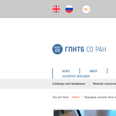
12+
NEWS
ABOUT
SCIENTIFIC RESEARCH
Catalogs and databases
Remote resourc
You are here:
Home
Праздник начала лета 