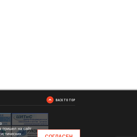
BACK TO TOP
о
а пришел на сайт
тистических
СОГЛАСЕН