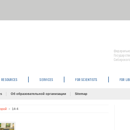
Федерально
Государств
Сибирского
RESOURCES
SERVICES
FOR SCIENTISTS
FOR LI
es
Об образовательной организации
Sitemap
торой
14-4