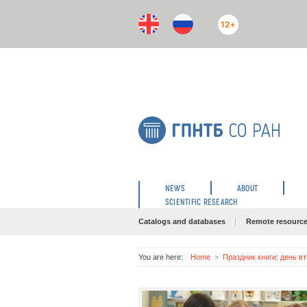
12+
NEWS
ABOUT
SCIENTIFIC RESEARCH
Catalogs and databases
Remote resourc
You are here:
Home
Праздник книги: день в