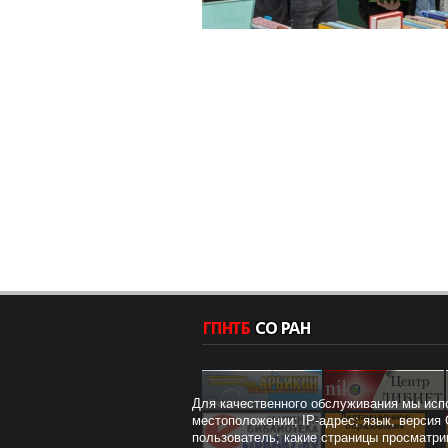
Для качественного обслуживания мы исп
Дистанционное
местоположении; IP-адрес; язык, версия 
образование
пользователь; какие страницы просматри