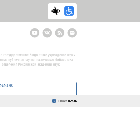
Youtube
ВКонтакте
RSS
E-
mail
подписка
е государственное бюджетное учреждение науки
енная публичная научно-техническая библиотека
 отделения Российской академии наук
BRARIANS
Time:
02:36