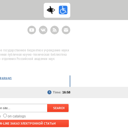
Youtube
ВКонтакте
RSS
E-
mail
подписка
е государственное бюджетное учреждение науки
енная публичная научно-техническая библиотека
 отделения Российской академии наук
BRARIANS
Time:
16:58
te
on catalogs
N-LINE ЗАКАЗ ЭЛЕКТРОННОЙ СТАТЬИ