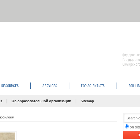
Федерально
Государств
Сибирского
RESOURCES
SERVICES
FOR SCIENTISTS
FOR LI
es
Об образовательной организации
Sitemap
 юбилеем!
on si
O