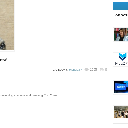
Новост
ем!
2335
0
CATEGORY:
НОВОСТИ
by selecting that text and pressing
Ctrl+Enter
.