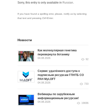
Sorry, this entry is only available in
Russian
.
If you have found a spelling error, please, notify us by selecting
that text and pressing
Ctrl+Enter
.
Новости
Как молекулярная генетика
перевернула ботанику
04.08.2026
92
Сервис удалённого доступа к
подписным ресурсам ГПНТБ СО
РАН MyLOFT
04.08.2026
733
Вебинары по зарубежным
информационным ресурсам!
04.08.2026
19696