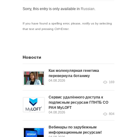
Sorry, this entry is only available in
Russian
.
If you have found a spelling error, please, notify us by selecting
that text and pressing
Ctrl+Enter
.
Новости
Как молекулярная генетика
перевернула ботанику
04.08.2026
169
Сервис удалённого доступа к
подписным ресурсам ГПНТБ СО
РАН MyLOFT
04.08.2026
804
Вебинары по зарубежным
информационным ресурсам!