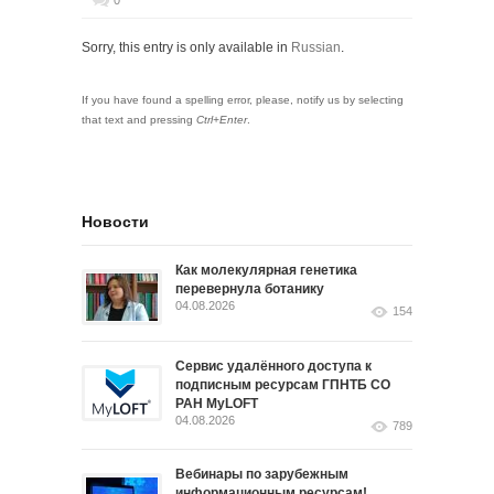
0
Sorry, this entry is only available in
Russian
.
If you have found a spelling error, please, notify us by selecting
that text and pressing
Ctrl+Enter
.
Новости
Как молекулярная генетика
перевернула ботанику
04.08.2026
154
Сервис удалённого доступа к
подписным ресурсам ГПНТБ СО
РАН MyLOFT
04.08.2026
789
Вебинары по зарубежным
информационным ресурсам!