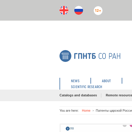
12+
NEWS
ABOUT
SCIENTIFIC RESEARCH
Catalogs and databases
Remote resourc
You are here:
Home
Патенты царской Росси