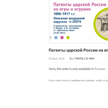
Патенты царской России на и
20 April, 2018
By:
ГПНТБ СО РАН
Sorry, this entry is only available in
Russian
.
If you have found a spelling error, please, notify us 