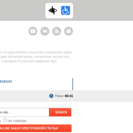
Youtube
ВКонтакте
RSS
E-
mail
подписка
е государственное бюджетное учреждение науки
енная публичная научно-техническая библиотека
 отделения Российской академии наук
BRARIANS
Time:
06:41
te
on catalogs
N-LINE ЗАКАЗ ЭЛЕКТРОННОЙ СТАТЬИ