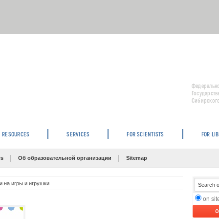
Федерально
Государств
Сибирского
RESOURCES
SERVICES
FOR SCIENTISTS
FOR LI
es
Об образовательной организации
Sitemap
и на игры и игрушки
on si
O