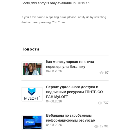
Sorry, this entry is only available in
Russian
.
If you have found a spelling error, please, notify us by selecting
that text and pressing
Ctrl+Enter
.
Новости
Как молекулярная генетика
перевернула ботанику
04.08.2026
97
Сервис удалённого доступа к
подписным ресурсам ГПНТБ СО
РАН MyLOFT
04.08.2026
737
Вебинары по зарубежным
информационным ресурсам!
04.08.2026
19701