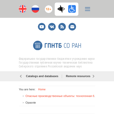
12+
Youtube
ВКонтакте
RSS
E-
mail
подписка
Федеральное государственное бюджетное учреждение науки
Государственная публичная научно-техническая библиотека
Сибирского отделения Российской академии наук
Catalogs and databases
Remote resources
Об образо
You are here:
Home
Опасные производственные объекты: техногенная безопасность
Opasnie