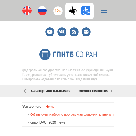
12+
Youtube
ВКонтакте
RSS
E-
mail
подписка
Федеральное государственное бюджетное учреждение науки
Государственная публичная научно-техническая библиотека
Сибирского отделения Российской академии наук
Catalogs and databases
Remote resources
Об образо
You are here:
Home
Объявляем набор по программам дополнительного профессионального образования на 2019-2020 учебный год
onpo_DPO_2020_news