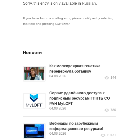
Sorry, this entry is only available in
Russian
.
If you have found a spelling error, please, notify us by selecting
that text and pressing
Ctrl+Enter
.
Новости
Как молекулярная генетика
перевернула ботанику
04.08.2026
144
Сервис удалённого доступа к
подписным ресурсам ГПНТБ СО
РАН MyLOFT
04.08.2026
780
Вебинары по зарубежным
информационным ресурсам!
04.08.2026
19731