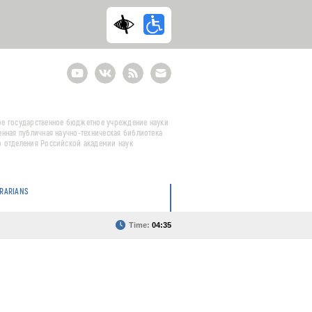
Youtube
ВКонтакте
RSS
E-
mail
подписка
е государственное бюджетное учреждение науки
енная публичная научно-техническая библиотека
 отделения Российской академии наук
BRARIANS
Time:
04:35