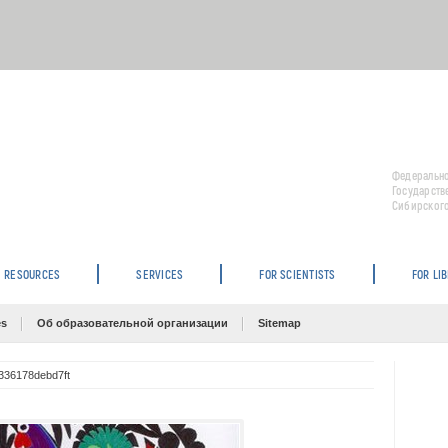
Федерально
Государств
Сибирского
RESOURCES
SERVICES
FOR SCIENTISTS
FOR LI
es
Об образовательной организации
Sitemap
336178debd7ft