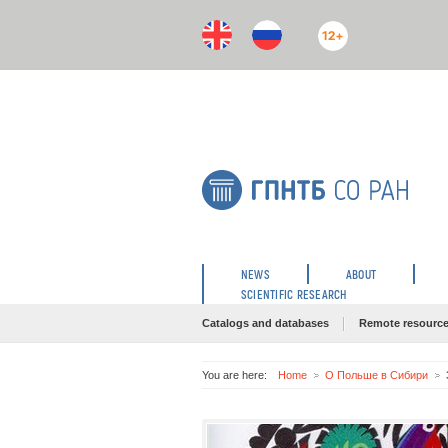
12+
NEWS
ABOUT
SCIENTIFIC RESEARCH
Catalogs and databases
Remote resourc
You are here:
Home
О Польше в Сибири