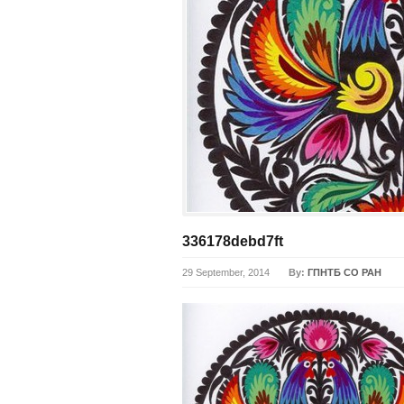
336178debd7ft
29 September, 2014
By:
ГПНТБ СО РАН