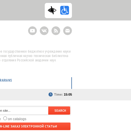
Youtube
ВКонтакте
RSS
E-
mail
подписка
е государственное бюджетное учреждение науки
енная публичная научно-техническая библиотека
 отделения Российской академии наук
BRARIANS
Time:
15:05
te
on catalogs
N-LINE ЗАКАЗ ЭЛЕКТРОННОЙ СТАТЬИ