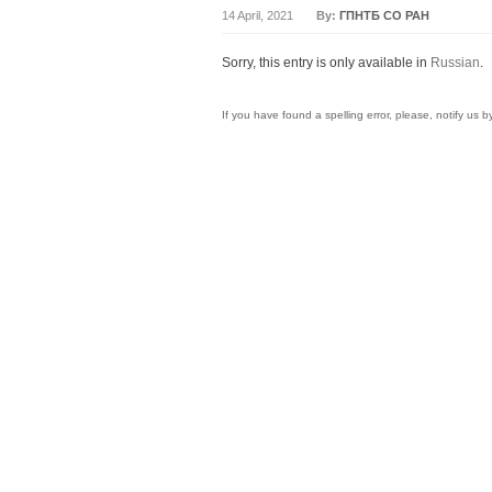
14 April, 2021
By:
ГПНТБ СО РАН
Sorry, this entry is only available in
Russian
.
If you have found a spelling error, please, notify us 