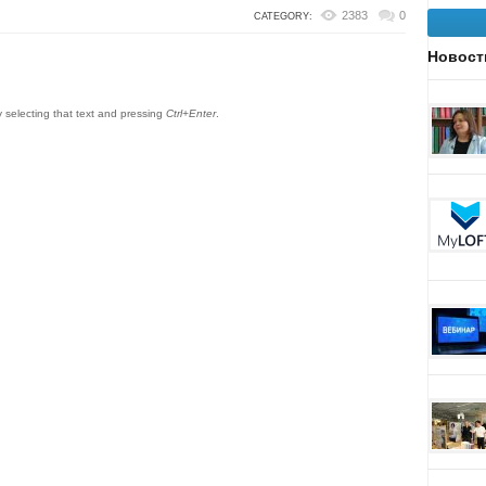
2383
0
CATEGORY:
Новост
by selecting that text and pressing
Ctrl+Enter
.