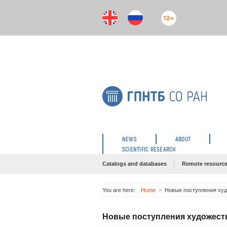
12+
NEWS
ABOUT
SCIENTIFIC RESEARCH
Catalogs and databases
Remote resourc
You are here:
Home
Новые поступления худо
Новые поступления художестве